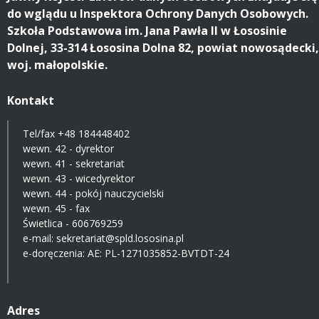
do wglądu u Inspektora Ochrony Danych Osobowych.
Szkoła Podstawowa im. Jana Pawła II w Łososinie
Dolnej, 33-314 Łososina Dolna 82, powiat nowosądecki,
woj. małopolskie.
Kontakt
Tel/fax
+48 184448402
wewn. 42 - dyrektor
wewn. 41 - sekretariat
wewn. 43 - wicedyrektor
wewn. 44 - pokój nauczycielski
wewn. 45 - fax
Świetlica -
606769259
e-mail:
sekretariat@spld.lososina.pl
e-doręczenia: AE: PL-1271035852-BVTDT-24
Adres