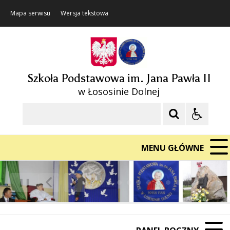
Mapa serwisu
Wersja tekstowa
Szkoła Podstawowa im. Jana Pawła II
w Łososinie Dolnej
Szukaj
MENU GŁÓWNE
❚❚
Poprzedni Element
Następny Element