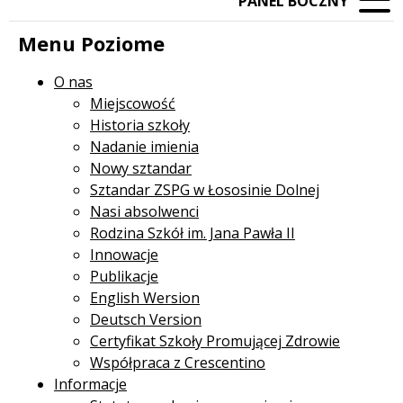
PANEL BOCZNY
Menu Poziome
O nas
Miejscowość
Historia szkoły
Nadanie imienia
Nowy sztandar
Sztandar ZSPG w Łososinie Dolnej
Nasi absolwenci
Rodzina Szkół im. Jana Pawła II
Innowacje
Publikacje
English Wersion
Deutsch Version
Certyfikat Szkoły Promującej Zdrowie
Współpraca z Crescentino
Informacje